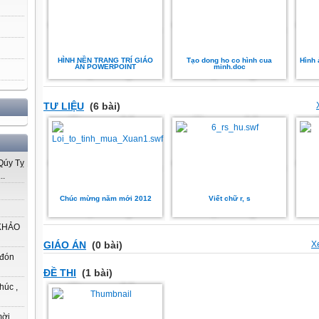
HÌNH NỀN TRANG TRÍ GIÁO
Tạo dong ho co hình cua
Hình 
ÁN POWERPOINT
minh.doc
TƯ LIỆU
(6 bài)
úy Tỵ
..
Chúc mừng năm mới 2012
Viết chữ r, s
KHẢO
GIÁO ÁN
(0 bài)
X
 đón
ĐỀ THI
(1 bài)
húc ,
ời