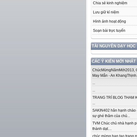
Chia sẻ kinh nghiệm
Lưu giữ kỉ niệm
Hình ảnh hoạt động
Soạn bài trực tuyến
TÀI NGUYÊN DẠY HỌC
CÁC Ý KIẾN MỚI NHẤT
ChúcMừngNămMới2013, Q
May Mắn - An KhangThịnh.
...
...
TRANG TRÍ BLOG THAM 
...
SAKIN402 hân hạnh chào
sự ghé thăm của chủ...
TVM Chúc chủ nhà hạnh p
thành dạt....
chúc mừng bạn tạo trang.m