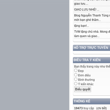
giao lưu....
GIAO LƯU NHÉ! ...
Blog Nguyễn Thanh Tùng r
mời bạn ghé thăm...
tặng bạn!...
TVM tặng chủ nhà. Mong 
làm quen và giao...
HỖ TRỢ TRỰC TUYẾN
ĐIỀU TRA Ý KIẾN
Bạn thấy trang này như th
Đẹp
Đơn điệu
Bình thường
Ý kiến khác
THỐNG KÊ
19473
truy cập (
chi tiết
)