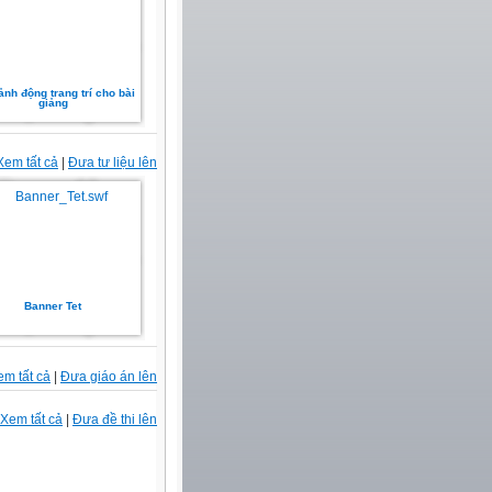
ảnh động trang trí cho bài
giảng
Xem tất cả
|
Đưa tư liệu lên
Banner Tet
em tất cả
|
Đưa giáo án lên
Xem tất cả
|
Đưa đề thi lên